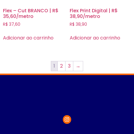
Flex – Cut BRANCO | R$
Flex Print Digital | R$
35,60/metro
38,90/metro
R$
37,60
R$
38,90
Adicionar ao carrinho
Adicionar ao carrinho
1
2
3
→