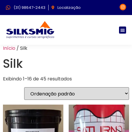
(31) 98647-2443
Localização
Quem 
Tire su
Início
/ Silk
Silk
Exibindo 1–16 de 45 resultados